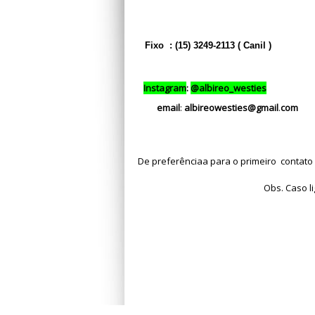
Fixo : (15) 3249-2113 ( Canil )
Instagram
:
@
albireo_westies
email
:
albireowesties
@
gmail
.
com
De preferência
a para o primeiro contato
Obs. Caso li